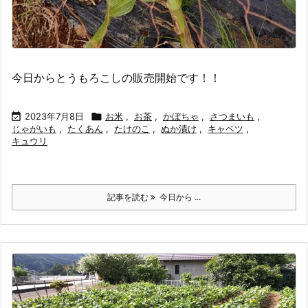
今日からとうもろこしの販売開始です！！

2023年7月8日

お米
,
お茶
,
かぼちゃ
,
さつまいも
,
じゃがいも
,
たくあん
,
たけのこ
,
ぬか漬け
,
キャベツ
,
キュウリ
記事を読む
今日から ...