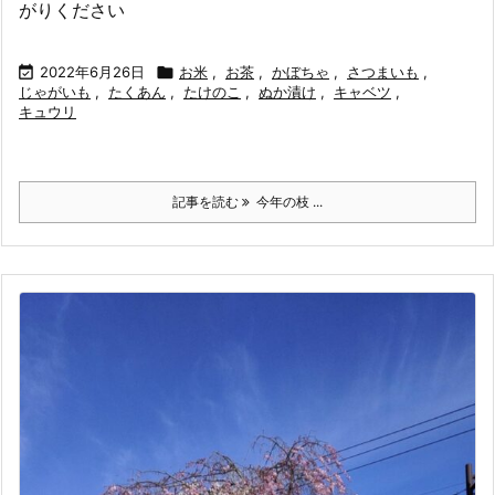
がりください

2022年6月26日

お米
,
お茶
,
かぼちゃ
,
さつまいも
,
じゃがいも
,
たくあん
,
たけのこ
,
ぬか漬け
,
キャベツ
,
キュウリ
記事を読む
今年の枝 ...