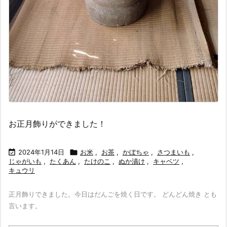
お正月飾りができました！

2024年1月14日

お米
,
お茶
,
かぼちゃ
,
さつまいも
,
じゃがいも
,
たくあん
,
たけのこ
,
ぬか漬け
,
キャベツ
,
キュウリ
正月飾りできました。今日はだんごを焼く日です。 どんどん焼き とも
言います。