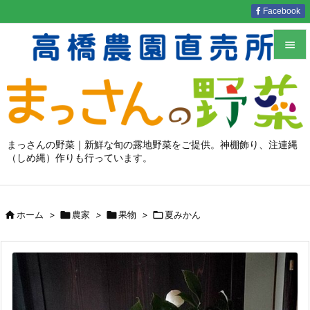
Facebook


メニュ

サイド

まっさんの野菜｜新鮮な旬の露地野菜をご提供。神棚飾り、注連縄
（しめ縄）作りも行っています。
前へ

次へ


ホーム
>

農家
>

果物
>

夏みかん
検索