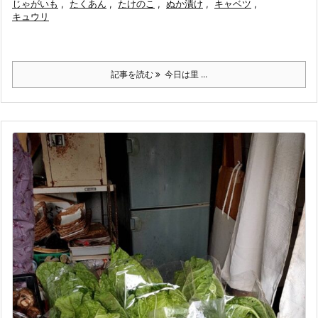
じゃがいも
,
たくあん
,
たけのこ
,
ぬか漬け
,
キャベツ
,
キュウリ
記事を読む
今日は里 ...