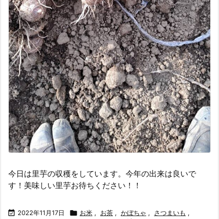
今日は里芋の収穫をしています。今年の出来は良いで
す！美味しい里芋お待ちください！！

2022年11月17日

お米
,
お茶
,
かぼちゃ
,
さつまいも
,