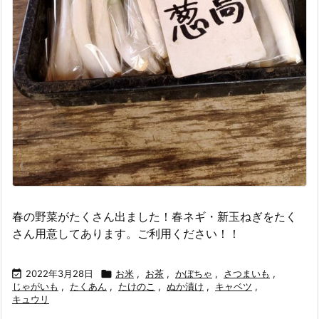
春の野菜がたくさん出ました！春ネギ・新玉ねぎをたく
さん用意してあります。ご利用ください！！

2022年3月28日

お米
,
お茶
,
かぼちゃ
,
さつまいも
,
じゃがいも
,
たくあん
,
たけのこ
,
ぬか漬け
,
キャベツ
,
キュウリ