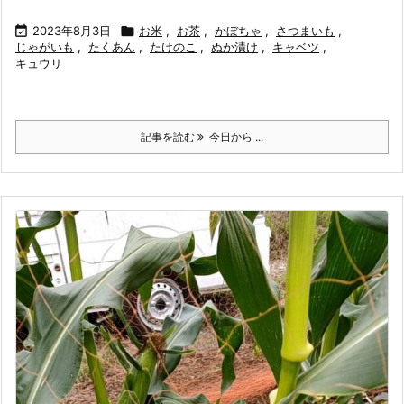

2023年8月3日

お米
,
お茶
,
かぼちゃ
,
さつまいも
,
じゃがいも
,
たくあん
,
たけのこ
,
ぬか漬け
,
キャベツ
,
キュウリ
記事を読む
今日から ...