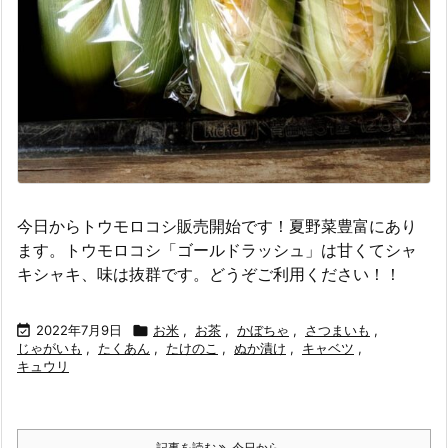
今日からトウモロコシ販売開始です！夏野菜豊富にあり
ます。トウモロコシ「ゴールドラッシュ」は甘くてシャ
キシャキ、味は抜群です。どうぞご利用ください！！

2022年7月9日

お米
,
お茶
,
かぼちゃ
,
さつまいも
,
じゃがいも
,
たくあん
,
たけのこ
,
ぬか漬け
,
キャベツ
,
キュウリ
記事を読む
今日から ...