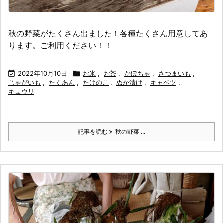
秋の野菜がたくさん出ました！各種たくさん用意してあ
ります。ご利用ください！！

2022年10月10日

お米
,
お茶
,
かぼちゃ
,
さつまいも
,
じゃがいも
,
たくあん
,
たけのこ
,
ぬか漬け
,
キャベツ
,
キュウリ
記事を読む
秋の野菜 ...