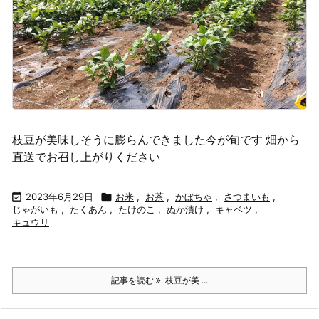
枝豆が美味しそうに膨らんできました今が旬です 畑から
直送でお召し上がりください

2023年6月29日

お米
,
お茶
,
かぼちゃ
,
さつまいも
,
じゃがいも
,
たくあん
,
たけのこ
,
ぬか漬け
,
キャベツ
,
キュウリ
記事を読む
枝豆が美 ...