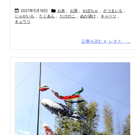

2021年5月16日

お米
,
お茶
,
かぼちゃ
,
さつまいも
,
じゃがいも
,
たくあん
,
たけのこ
,
ぬか漬け
,
キャベツ
,
キュウリ
記事を読む
レタス、 ...