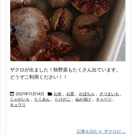
ザクロが出ました！秋野菜もたくさん出ています。
どうぞご利用ください！！

2021年11月14日

お米
,
お茶
,
かぼちゃ
,
さつまいも
,
じゃがいも
,
たくあん
,
たけのこ
,
ぬか漬け
,
キャベツ
,
キュウリ
記事を読む
ザクロが ...