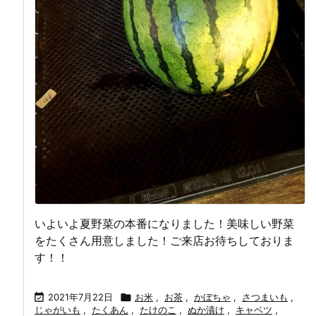
いよいよ夏野菜の本番になりました！美味しい野菜
をたくさん用意しました！ご来店お待ちしておりま
す！！

2021年7月22日

お米
,
お茶
,
かぼちゃ
,
さつまいも
,
じゃがいも
,
たくあん
,
たけのこ
,
ぬか漬け
,
キャベツ
,