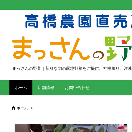
まっさんの野菜｜新鮮な旬の露地野菜をご提供。神棚飾り、注連
ホーム
店舗情報
お問い合わせ

ホーム
>