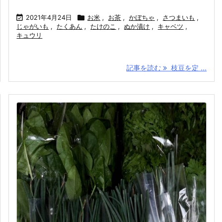

2021年4月24日

お米
,
お茶
,
かぼちゃ
,
さつまいも
,
じゃがいも
,
たくあん
,
たけのこ
,
ぬか漬け
,
キャベツ
,
キュウリ
記事を読む
枝豆を定 ...