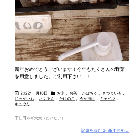
新年おめでとうございます！今年もたくさんの野菜
を用意しました。ご利用下さい！！

2022年1月10日

お米
,
お茶
,
かぼちゃ
,
さつまいも
,
じゃがいも
,
たくあん
,
たけのこ
,
ぬか漬け
,
キャベツ
,
キュウリ
下仁田ネギ大大（だいだい）
記事を読む
新年おめ ...