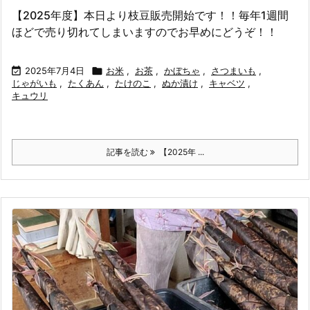
【2025年度】本日より枝豆販売開始です！！毎年1週間
ほどで売り切れてしまいますのでお早めにどうぞ！！

2025年7月4日

お米
,
お茶
,
かぼちゃ
,
さつまいも
,
じゃがいも
,
たくあん
,
たけのこ
,
ぬか漬け
,
キャベツ
,
キュウリ
記事を読む
【2025年 ...