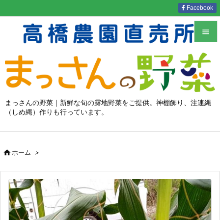
Facebook


メニュ

サイド

まっさんの野菜｜新鮮な旬の露地野菜をご提供。神棚飾り、注連縄
（しめ縄）作りも行っています。
前へ

次へ


ホーム
>
検索