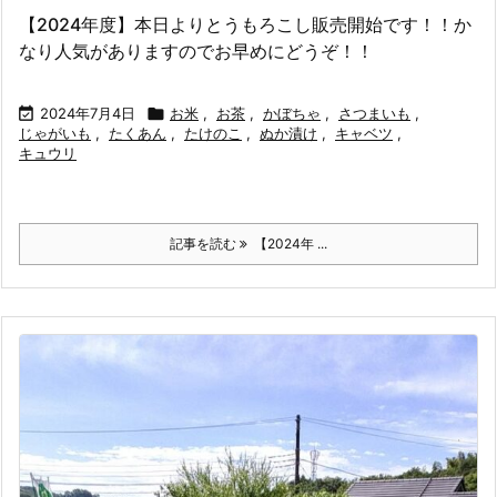
【2024年度】本日よりとうもろこし販売開始です！！か
なり人気がありますのでお早めにどうぞ！！

2024年7月4日

お米
,
お茶
,
かぼちゃ
,
さつまいも
,
じゃがいも
,
たくあん
,
たけのこ
,
ぬか漬け
,
キャベツ
,
キュウリ
記事を読む
【2024年 ...