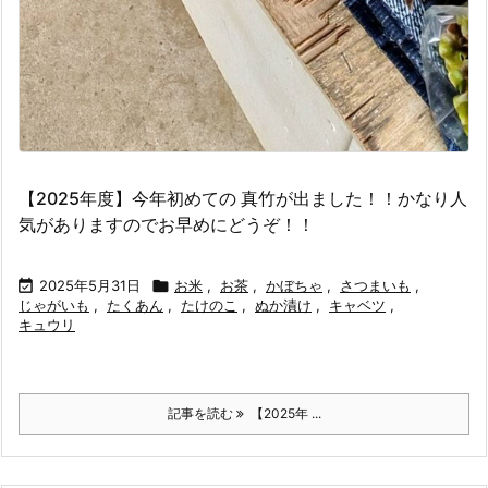
【2025年度】今年初めての 真竹が出ました！！かなり人
気がありますのでお早めにどうぞ！！

2025年5月31日

お米
,
お茶
,
かぼちゃ
,
さつまいも
,
じゃがいも
,
たくあん
,
たけのこ
,
ぬか漬け
,
キャベツ
,
キュウリ
記事を読む
【2025年 ...