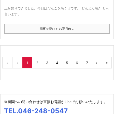
正月飾りできました。今日はだんごを焼く日です。 どんどん焼き とも
言います。
記事を読む
お正月飾 ...
«
‹
1
2
3
4
5
6
7
›
»
当農園への問い合わせは直接お電話かLineでお願いいたします。
TEL.046-248-0547