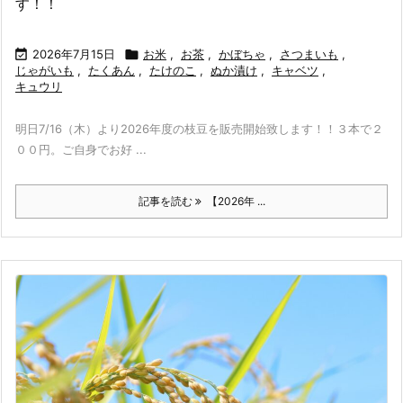
す！！

2026年7月15日

お米
,
お茶
,
かぼちゃ
,
さつまいも
,
じゃがいも
,
たくあん
,
たけのこ
,
ぬか漬け
,
キャベツ
,
キュウリ
明日7/16（木）より2026年度の枝豆を販売開始致します！！３本で２
００円。ご自身でお好 ...
記事を読む
【2026年 ...