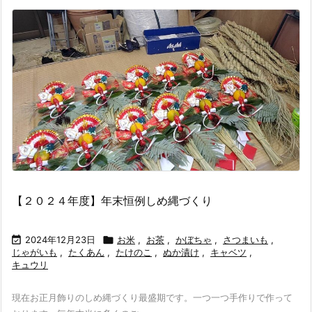
【２０２４年度】年末恒例しめ縄づくり

2024年12月23日

お米
,
お茶
,
かぼちゃ
,
さつまいも
,
じゃがいも
,
たくあん
,
たけのこ
,
ぬか漬け
,
キャベツ
,
キュウリ
現在お正月飾りのしめ縄づくり最盛期です。一つ一つ手作りで作って