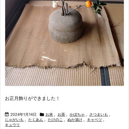
お正月飾りができました！

2024年1月14日

お米
,
お茶
,
かぼちゃ
,
さつまいも
,
じゃがいも
,
たくあん
,
たけのこ
,
ぬか漬け
,
キャベツ
,
キュウリ