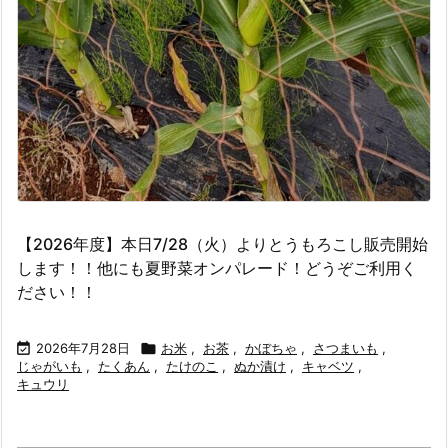
【2026年度】本日7/28（火）よりとうもろこし販売開始
します！！他にも夏野菜オンパレード！どうぞご利用く
ださい！！

2026年7月28日

お米
,
お茶
,
かぼちゃ
,
さつまいも
,
じゃがいも
,
たくあん
,
たけのこ
,
ぬか漬け
,
キャベツ
,
キュウリ