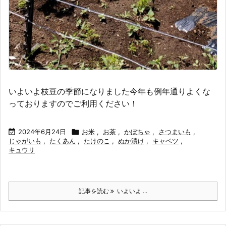
いよいよ枝豆の季節になりました今年も例年通りよくな
っておりますのでご利用ください！

2024年6月24日

お米
,
お茶
,
かぼちゃ
,
さつまいも
,
じゃがいも
,
たくあん
,
たけのこ
,
ぬか漬け
,
キャベツ
,
キュウリ
記事を読む
いよいよ ...