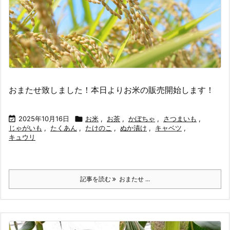
おまたせ致しました！本日よりお米の販売開始します！

2025年10月16日

お米
,
お茶
,
かぼちゃ
,
さつまいも
,
じゃがいも
,
たくあん
,
たけのこ
,
ぬか漬け
,
キャベツ
,
キュウリ
記事を読む
おまたせ ...