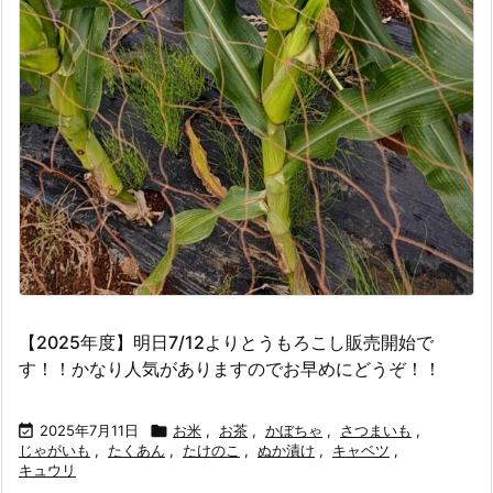
【2025年度】明日7/12よりとうもろこし販売開始で
す！！かなり人気がありますのでお早めにどうぞ！！

2025年7月11日

お米
,
お茶
,
かぼちゃ
,
さつまいも
,
じゃがいも
,
たくあん
,
たけのこ
,
ぬか漬け
,
キャベツ
,
キュウリ