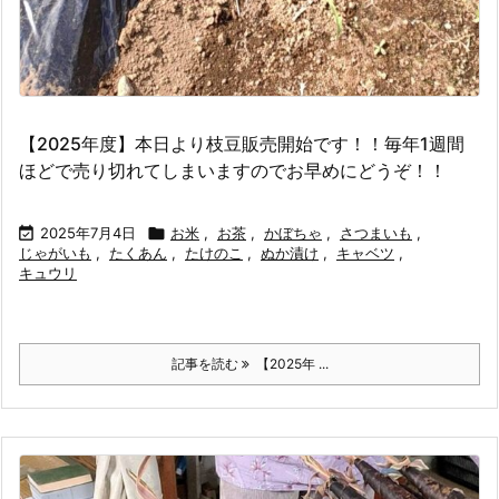
【2025年度】本日より枝豆販売開始です！！毎年1週間
ほどで売り切れてしまいますのでお早めにどうぞ！！

2025年7月4日

お米
,
お茶
,
かぼちゃ
,
さつまいも
,
じゃがいも
,
たくあん
,
たけのこ
,
ぬか漬け
,
キャベツ
,
キュウリ
記事を読む
【2025年 ...