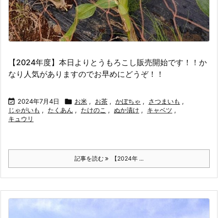
【2024年度】本日よりとうもろこし販売開始です！！か
なり人気がありますのでお早めにどうぞ！！

2024年7月4日

お米
,
お茶
,
かぼちゃ
,
さつまいも
,
じゃがいも
,
たくあん
,
たけのこ
,
ぬか漬け
,
キャベツ
,
キュウリ
記事を読む
【2024年 ...