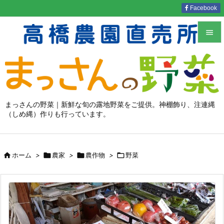
Facebook


メニュ

サイド

まっさんの野菜｜新鮮な旬の露地野菜をご提供。神棚飾り、注連縄
（しめ縄）作りも行っています。
前へ

次へ


ホーム
>

農家
>

農作物
>

野菜
検索