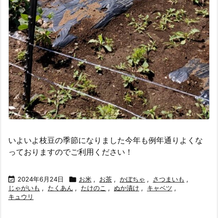
いよいよ枝豆の季節になりました今年も例年通りよくな
っておりますのでご利用ください！

2024年6月24日

お米
,
お茶
,
かぼちゃ
,
さつまいも
,
じゃがいも
,
たくあん
,
たけのこ
,
ぬか漬け
,
キャベツ
,
キュウリ