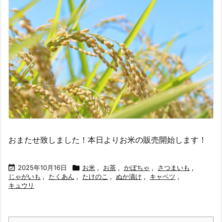
おまたせ致しました！本日よりお米の販売開始します！

2025年10月16日

お米
,
お茶
,
かぼちゃ
,
さつまいも
,
じゃがいも
,
たくあん
,
たけのこ
,
ぬか漬け
,
キャベツ
,
キュウリ