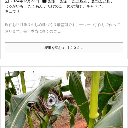

2024年12月23日

お米
,
お茶
,
かぼちゃ
,
さつまいも
,
じゃがいも
,
たくあん
,
たけのこ
,
ぬか漬け
,
キャベツ
,
キュウリ
現在お正月飾りのしめ縄づくり最盛期です。一つ一つ手作りで作って
おります。毎年本当に多くのご ...
記事を読む
【２０２ ...