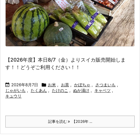
【2026年度】本日8/7（金）よりスイカ販売開始しま
す！！どうぞご利用ください！！

2026年8月7日

お米
,
お茶
,
かぼちゃ
,
さつまいも
,
じゃがいも
,
たくあん
,
たけのこ
,
ぬか漬け
,
キャベツ
,
キュウリ
記事を読む
【2026年 ...