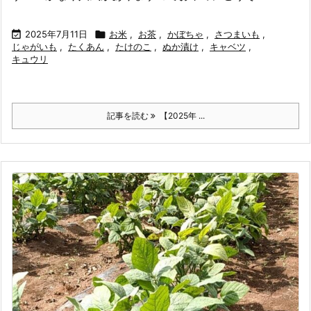

2025年7月11日

お米
,
お茶
,
かぼちゃ
,
さつまいも
,
じゃがいも
,
たくあん
,
たけのこ
,
ぬか漬け
,
キャベツ
,
キュウリ
記事を読む
【2025年 ...