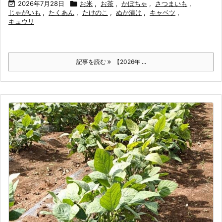

2026年7月28日

お米
,
お茶
,
かぼちゃ
,
さつまいも
,
じゃがいも
,
たくあん
,
たけのこ
,
ぬか漬け
,
キャベツ
,
キュウリ
記事を読む
【2026年 ...