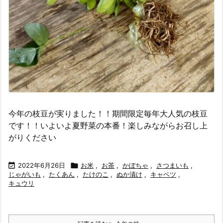
今年の枝豆が実りました！！期間限定毎年大人気の枝豆
です！！いよいよ夏野菜の本番！楽しみながらお召し上
がりください

2022年6月26日

お米
,
お茶
,
かぼちゃ
,
さつまいも
,
じゃがいも
,
たくあん
,
たけのこ
,
ぬか漬け
,
キャベツ
,
キュウリ