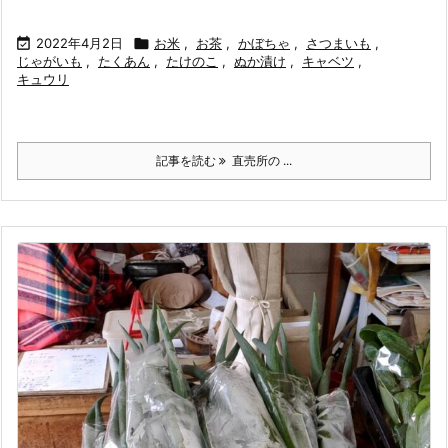

2022年4月2日

お米
,
お茶
,
かぼちゃ
,
さつまいも
,
じゃがいも
,
たくあん
,
たけのこ
,
ぬか漬け
,
キャベツ
,
キュウリ
記事を読む
直売所の ...