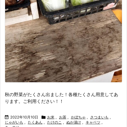
秋の野菜がたくさん出ました！各種たくさん用意してあ
ります。ご利用ください！！

2022年10月10日

お米
,
お茶
,
かぼちゃ
,
さつまいも
,
じゃがいも
,
たくあん
,
たけのこ
,
ぬか漬け
,
キャベツ
,