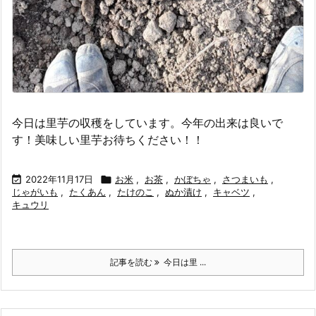
今日は里芋の収穫をしています。今年の出来は良いで
す！美味しい里芋お待ちください！！

2022年11月17日

お米
,
お茶
,
かぼちゃ
,
さつまいも
,
じゃがいも
,
たくあん
,
たけのこ
,
ぬか漬け
,
キャベツ
,
キュウリ
記事を読む
今日は里 ...