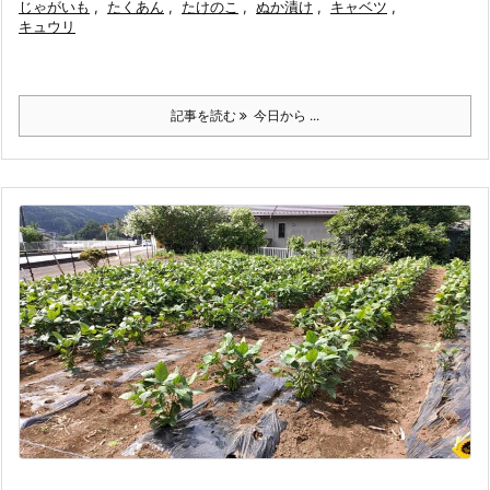
じゃがいも
,
たくあん
,
たけのこ
,
ぬか漬け
,
キャベツ
,
キュウリ
記事を読む
今日から ...