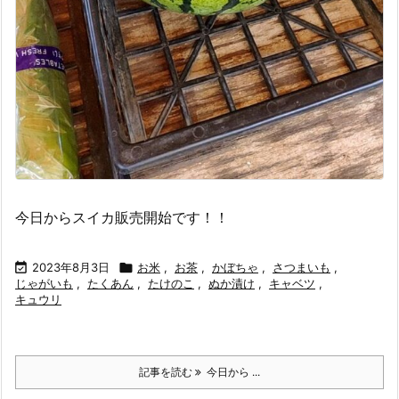
今日からスイカ販売開始です！！

2023年8月3日

お米
,
お茶
,
かぼちゃ
,
さつまいも
,
じゃがいも
,
たくあん
,
たけのこ
,
ぬか漬け
,
キャベツ
,
キュウリ
記事を読む
今日から ...