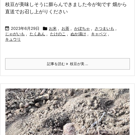
枝豆が美味しそうに膨らんできました今が旬です 畑から
直送でお召し上がりください

2023年6月29日

お米
,
お茶
,
かぼちゃ
,
さつまいも
,
じゃがいも
,
たくあん
,
たけのこ
,
ぬか漬け
,
キャベツ
,
キュウリ
記事を読む
枝豆が美 ...