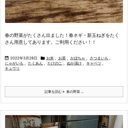
春の野菜がたくさん出ました！春ネギ・新玉ねぎをたく
さん用意してあります。ご利用ください！！

2022年3月28日

お米
,
お茶
,
かぼちゃ
,
さつまいも
,
じゃがいも
,
たくあん
,
たけのこ
,
ぬか漬け
,
キャベツ
,
キュウリ
記事を読む
春の野菜 ...