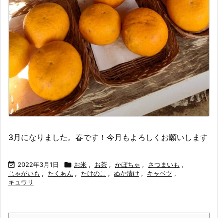
3月になりました。春です！今月もよろしくお願いします

2022年3月1日

お米
,
お茶
,
かぼちゃ
,
さつまいも
,
じゃがいも
,
たくあん
,
たけのこ
,
ぬか漬け
,
キャベツ
,
キュウリ