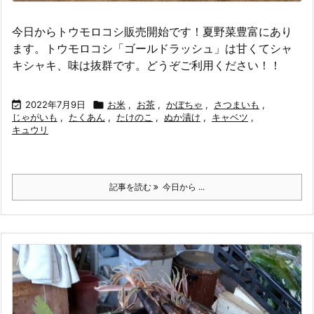
今日からトウモロコシ販売開始です！夏野菜豊富にあり
ます。トウモロコシ「ゴールドラッシュ」は甘くてシャ
キシャキ、味は抜群です。どうぞご利用ください！！

2022年7月9日

お米
,
お茶
,
かぼちゃ
,
さつまいも
,
じゃがいも
,
たくあん
,
たけのこ
,
ぬか漬け
,
キャベツ
,
キュウリ
記事を読む
今日から ...