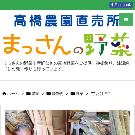
Facebook


メニュ

サイド

まっさんの野菜｜新鮮な旬の露地野菜をご提供。神棚飾り、注連縄
（しめ縄）作りも行っています。
前へ

次へ


ホーム
>

農家
>

農作物
>

野菜
>

たけのこ
検索