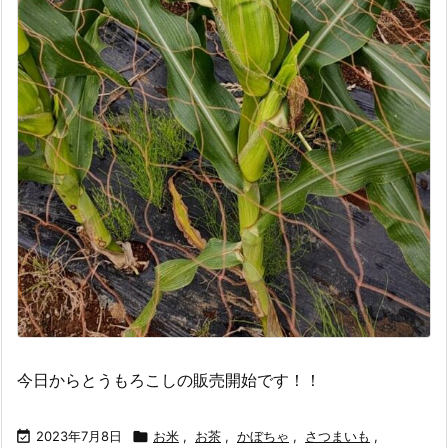
今日からとうもろこしの販売開始です！！

2023年7月8日

お米
,
お茶
,
かぼちゃ
,
さつまいも
,