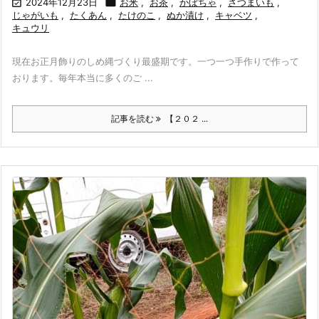

2024年12月23日

お米
,
お茶
,
かぼちゃ
,
さつまいも
,
じゃがいも
,
たくあん
,
たけのこ
,
ぬか漬け
,
キャベツ
,
キュウリ
現在お正月飾りのしめ縄づくり最盛期です。一つ一つ手作りで作って
おります。毎年本当に多くのご ...
記事を読む
【２０２ ...