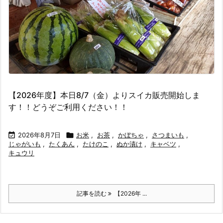
【2026年度】本日8/7（金）よりスイカ販売開始しま
す！！どうぞご利用ください！！

2026年8月7日

お米
,
お茶
,
かぼちゃ
,
さつまいも
,
じゃがいも
,
たくあん
,
たけのこ
,
ぬか漬け
,
キャベツ
,
キュウリ
記事を読む
【2026年 ...