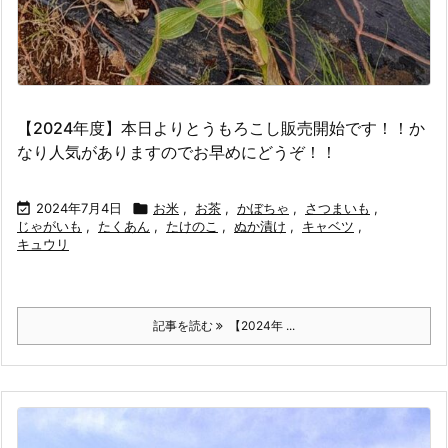
【2024年度】本日よりとうもろこし販売開始です！！か
なり人気がありますのでお早めにどうぞ！！

2024年7月4日

お米
,
お茶
,
かぼちゃ
,
さつまいも
,
じゃがいも
,
たくあん
,
たけのこ
,
ぬか漬け
,
キャベツ
,
キュウリ
記事を読む
【2024年 ...