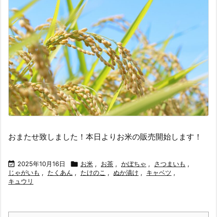
おまたせ致しました！本日よりお米の販売開始します！

2025年10月16日

お米
,
お茶
,
かぼちゃ
,
さつまいも
,
じゃがいも
,
たくあん
,
たけのこ
,
ぬか漬け
,
キャベツ
,
キュウリ