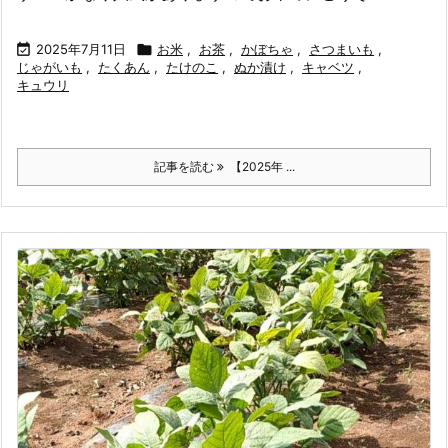

2025年7月11日

お米
,
お茶
,
かぼちゃ
,
さつまいも
,
じゃがいも
,
たくあん
,
たけのこ
,
ぬか漬け
,
キャベツ
,
キュウリ
記事を読む
【2025年 ...