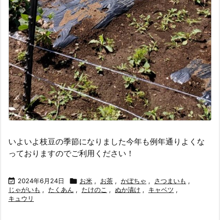
いよいよ枝豆の季節になりました今年も例年通りよくな
っておりますのでご利用ください！

2024年6月24日

お米
,
お茶
,
かぼちゃ
,
さつまいも
,
じゃがいも
,
たくあん
,
たけのこ
,
ぬか漬け
,
キャベツ
,
キュウリ