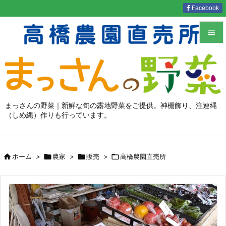
Facebook


メニュ

サイド

まっさんの野菜｜新鮮な旬の露地野菜をご提供。神棚飾り、注連縄
（しめ縄）作りも行っています。
前へ

次へ


ホーム
>

農家
>

販売
>

高橋農園直売所
検索