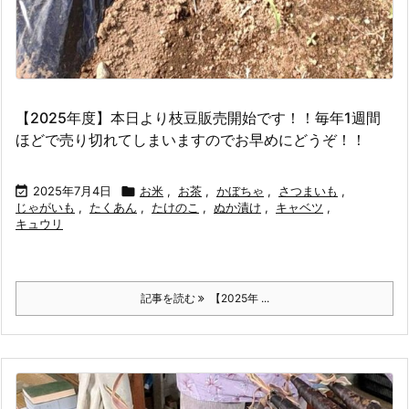
【2025年度】本日より枝豆販売開始です！！毎年1週間
ほどで売り切れてしまいますのでお早めにどうぞ！！

2025年7月4日

お米
,
お茶
,
かぼちゃ
,
さつまいも
,
じゃがいも
,
たくあん
,
たけのこ
,
ぬか漬け
,
キャベツ
,
キュウリ
記事を読む
【2025年 ...