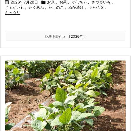

2026年7月28日

お米
,
お茶
,
かぼちゃ
,
さつまいも
,
じゃがいも
,
たくあん
,
たけのこ
,
ぬか漬け
,
キャベツ
,
キュウリ
記事を読む
【2026年 ...