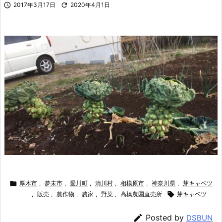

2017年3月17日

2020年4月1日

厚木市
,
夢未市
,
愛川町
,
清川村
,
相模原市
,
神奈川県
,
芽キャベツ
,
販売
,
農作物
,
農家
,
野菜
,
高橋農園直売所

芽キャベツ

Posted by
DSBUN