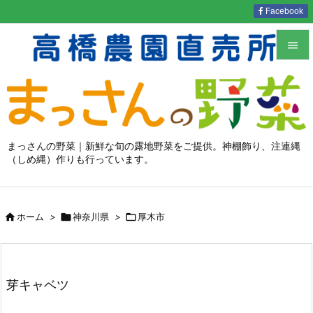
Facebook


メニュ

サイド

まっさんの野菜｜新鮮な旬の露地野菜をご提供。神棚飾り、注連縄
（しめ縄）作りも行っています。
前へ

次へ


ホーム
>

神奈川県
>

厚木市
検索
芽キャベツ