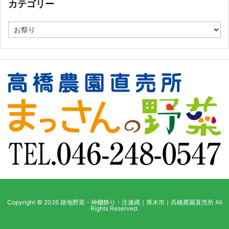
カテゴリー
カ
テ
ゴ
リ
ー
Copyright ©
2026
路地野菜・神棚飾り・注連縄｜厚木市｜高橋農園直売所
All
Rights Reserved.