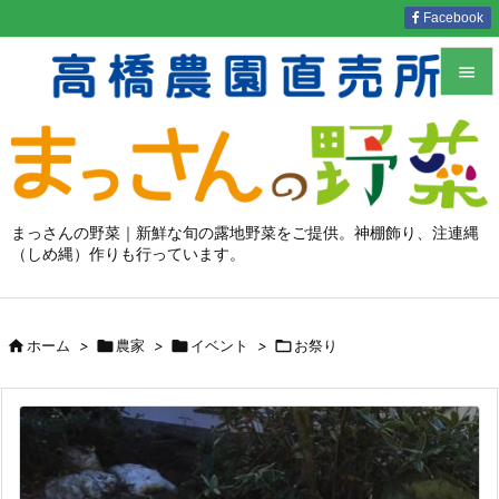
Facebook


メニュ

サイド

まっさんの野菜｜新鮮な旬の露地野菜をご提供。神棚飾り、注連縄
（しめ縄）作りも行っています。
前へ

次へ


ホーム
>

農家
>

イベント
>

お祭り
検索